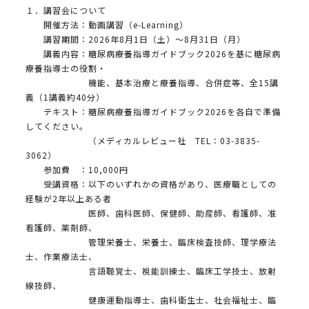
１．講習会について
開催方法：動画講習（e-Learning）
講習期間：2026年8月1日（土）～8月31日（月）
講義内容：糖尿病療養指導ガイドブック2026を基に糖尿病
療養指導士の役割・
機能、基本治療と療養指導、合併症等、全15講
義（1講義約40分）
テキスト：糖尿病療養指導ガイドブック2026を各自で準備
してください。
（メディカルレビュー社 TEL：03-3835-
3062）
参加費 ：10,000円
受講資格：以下のいずれかの資格があり、医療職としての
経験が2年以上ある者
医師、歯科医師、保健師、助産師、看護師、准
看護師、薬剤師、
管理栄養士、栄養士、臨床検査技師、理学療法
士、作業療法士、
言語聴覚士、視能訓練士、臨床工学技士、放射
線技師、
健康運動指導士、歯科衛生士、社会福祉士、臨