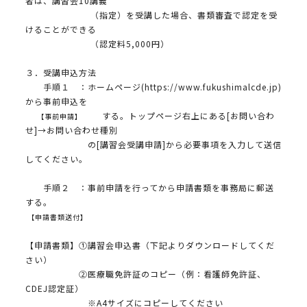
者は、講習会10講義
（指定）を受講した場合、書類審査で認定を受
けることができる
（認定料5,000円）
３．受講申込方法
手順１ ：ホームページ(https://www.fukushimalcde.jp)
から事前申込を
する。トップページ右上にある[お問い合わ
【事前申請】
せ]→お問い合わせ種別
の[講習会受講申請]から必要事項を入力して送信
してください。
手順２ ：事前申請を行ってから申請書類を事務局に郵送
する。
【申請書類送付】
【申請書類】①講習会申込書（下記よりダウンロードしてくだ
さい）
②医療職免許証のコピー（例：看護師免許証、
CDEJ認定証）
※A4サイズにコピーしてください