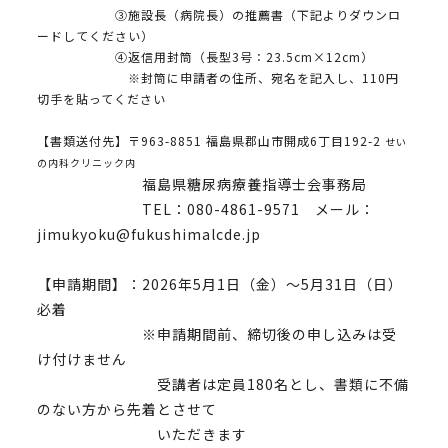
③施設長（病院長）の推薦書（下記よりダウンロ
ードしてください）
④返信用封筒（長型3号：23.5cm×12cm）
※封筒に申請者の住所、宛名を記入し、110円
切手を貼ってください
【書類送付先】〒963-8851 福島県郡山市開成6丁目192-2
せい
の内科クリニック内
福島県糖尿病療養指導士会事務局
TEL：080-4861-9571 メール：
jimukyoku@fukushimalcde.jp
【申請期間】：2026年5月1日（金）～5月31日（日）
必着
※申請期間前、締切後の申し込みは受
け付けません
受講者は定員180名とし、書類に不備
のない方から先着とさせて
いただきます