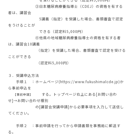
③日本糖尿病療養指導士（CDEJ）の資格を有する
者は、講習会
5講義（指定）を受講した場合、書類審査で認定
をうけることが
できる（認定料5,000円）
④他県の地域糖尿病療養指導士の資格を有する者
は、講習会10講義
（指定）を受講した場合、書類審査で認定を受ける
ことができる
（認定料5,000円）
３．受講申込方法
手順１ ：ホームページ(https://www.fukushimalcde.jp)か
ら事前申込を
する。トップページ右上にある[お問い合わ
【事前申請】
せ]→お問い合わせ種別
の[講習会受講申請]から必要事項を入力して送信し
てください。
手順２ ：事前申請を行ってから申請書類を事務局に郵送す
る。