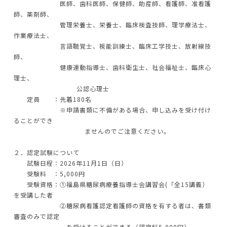
医師、歯科医師、保健師、助産師、看護師、准看護
師、薬剤師、
管理栄養士、栄養士、臨床検査技師、理学療法士、
作業療法士、
言語聴覚士、視能訓練士、臨床工学技士、放射線技
師、
健康運動指導士、歯科衛生士、社会福祉士、臨床心
理士、
公認心理士
定員 ：先着180名
※申請書類に不備がある場合、申し込みを受け付け
ることができ
ませんのでご注意ください。
２．認定試験について
試験日程：2026年11月1日（日）
受験料 ：5,000円
受験資格：①福島県糖尿病療養指導士会講習会(「全15講義）
を受講した者
②糖尿病看護認定看護師の資格を有する者は、書類
審査のみで認定
を受けることができる（認定料5,000円）