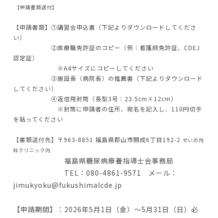
【申請書類送付】
【申請書類】①講習会申込書（下記よりダウンロードしてくださ
い）
②医療職免許証のコピー（例：看護師免許証、CDEJ
認定証）
※A4サイズにコピーしてください
③施設長（病院長）の推薦書（下記よりダウンロード
してください）
④返信用封筒（長型3号：23.5cm×12cm）
※封筒に申請者の住所、宛名を記入し、110円切手
を貼ってください
【書類送付先】〒963-8851 福島県郡山市開成6丁目192-2
せいの内
科クリニック内
福島県糖尿病療養指導士会事務局
TEL：080-4861-9571 メール：
jimukyoku@fukushimalcde.jp
【申請期間】：2026年5月1日（金）～5月31日（日）必