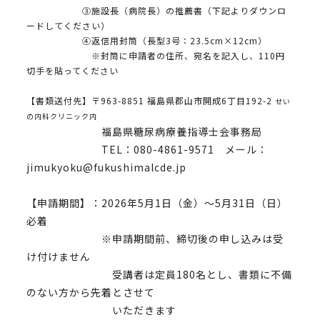
③施設長（病院長）の推薦書（下記よりダウンロ
ードしてください）
④返信用封筒（長型3号：23.5cm×12cm）
※封筒に申請者の住所、宛名を記入し、110円
切手を貼ってください
【書類送付先】〒963-8851 福島県郡山市開成6丁目192-2
せい
の内科クリニック内
福島県糖尿病療養指導士会事務局
TEL：080-4861-9571 メール：
jimukyoku@fukushimalcde.jp
【申請期間】：2026年5月1日（金）～5月31日（日）
必着
※申請期間前、締切後の申し込みは受
け付けません
受講者は定員180名とし、書類に不備
のない方から先着とさせて
いただきます