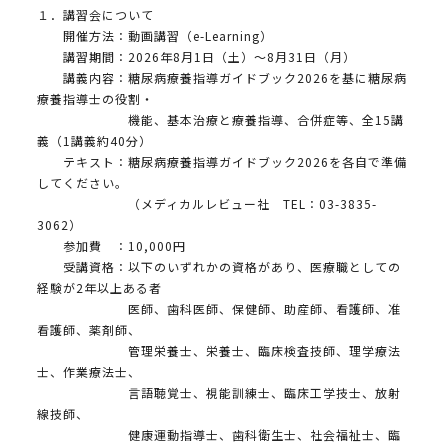
１．講習会について
開催方法：動画講習（e-Learning）
講習期間：2026年8月1日（土）～8月31日（月）
講義内容：糖尿病療養指導ガイドブック2026を基に糖尿病
療養指導士の役割・
機能、基本治療と療養指導、合併症等、全15講
義（1講義約40分）
テキスト：糖尿病療養指導ガイドブック2026を各自で準備
してください。
（メディカルレビュー社 TEL：03-3835-
3062）
参加費 ：10,000円
受講資格：以下のいずれかの資格があり、医療職としての
経験が2年以上ある者
医師、歯科医師、保健師、助産師、看護師、准
看護師、薬剤師、
管理栄養士、栄養士、臨床検査技師、理学療法
士、作業療法士、
言語聴覚士、視能訓練士、臨床工学技士、放射
線技師、
健康運動指導士、歯科衛生士、社会福祉士、臨