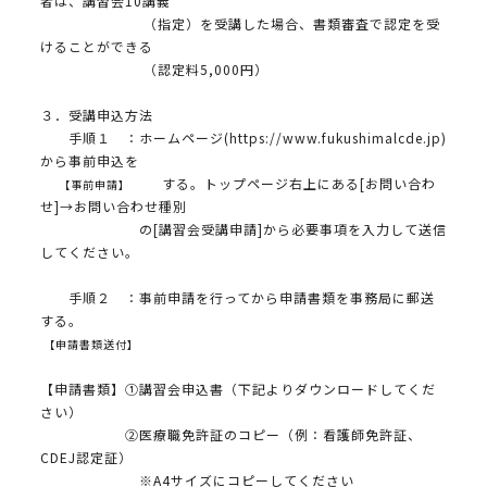
者は、講習会10講義
（指定）を受講した場合、書類審査で認定を受
けることができる
（認定料5,000円）
３．受講申込方法
手順１ ：ホームページ(https://www.fukushimalcde.jp)
から事前申込を
する。トップページ右上にある[お問い合わ
【事前申請】
せ]→お問い合わせ種別
の[講習会受講申請]から必要事項を入力して送信
してください。
手順２ ：事前申請を行ってから申請書類を事務局に郵送
する。
【申請書類送付】
【申請書類】①講習会申込書（下記よりダウンロードしてくだ
さい）
②医療職免許証のコピー（例：看護師免許証、
CDEJ認定証）
※A4サイズにコピーしてください