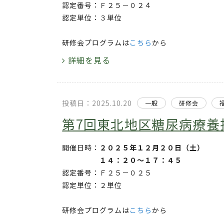
認定番号：Ｆ２５－０２４
認定単位：３単位
研修会プログラムは
こちら
から
詳細を見る
投稿日：2025.10.20
一般
研修会
第7回東北地区糖尿病療養
開催日時：
２０２５年１２月２０日（土）
１４：２０～１７：４５
認定番号：Ｆ２５－０２５
認定単位：２単位
研修会プログラムは
こちら
から