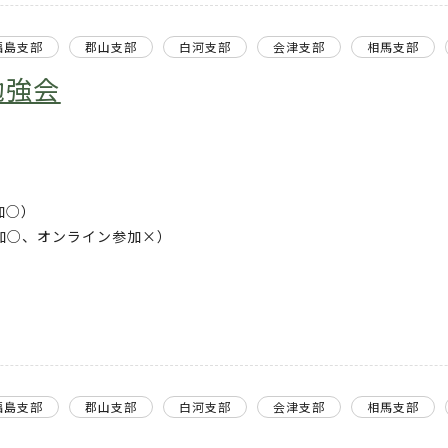
福島支部
郡山支部
白河支部
会津支部
相馬支部
勉強会
加○）
○、オンライン参加×）
福島支部
郡山支部
白河支部
会津支部
相馬支部