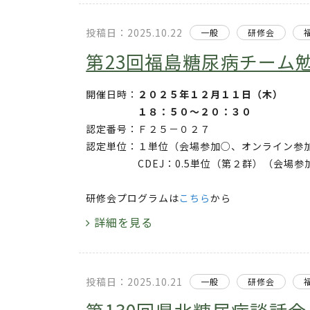
投稿日：2025.10.22
一般
研修会
第23回福島糖尿病チーム
開催日時：
２０２５年１２月１１日（木）
１８：５０～２０：３０
認定番号：Ｆ２５－０２７
認定単位：１単位（会場参加○、オンライン参
CDEJ：0.5単位（第２群）（会場参加
研修会プログラムは
こちら
から
詳細を見る
投稿日：2025.10.21
一般
研修会