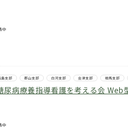
請中
福島支部
郡山支部
白河支部
会津支部
相馬支部
糖尿病療養指導看護を考える会 Web
請中