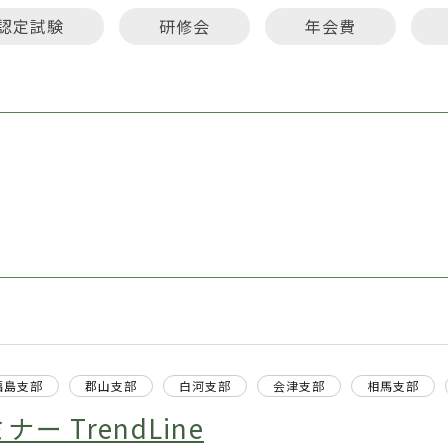
認定試験
研修会
年会費
福島支部
郡山支部
白河支部
会津支部
相馬支部
ー TrendLine