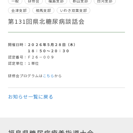
一般
研修会
福島支部
郡山支部
白河支部
会津支部
相馬支部
いわき双葉支部
第131回県北糖尿病談話会
開催日時：
２０２６年５月２８日（木）
１８：５０～２０：３０
認定番号：Ｆ２６－００９
認定単位：１単位
研修会プログラムは
こちら
から
お知らせ一覧に戻る
福島県糖尿病療養指導士会